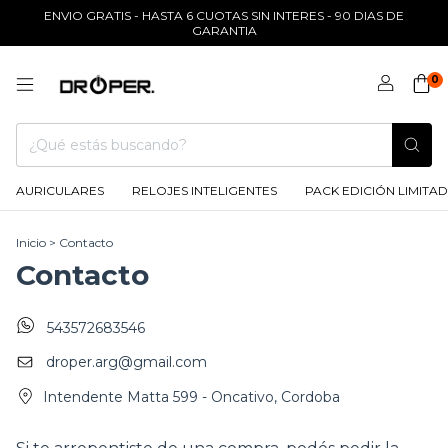
ENVIO GRATIS - HASTA 6 CUOTAS SIN INTERES - 90 DIAS DE
GARANTIA
0
AURICULARES
RELOJES INTELIGENTES
PACK EDICIÓN LIMITAD
Inicio
>
Contacto
Contacto
543572683546
droper.arg@gmail.com
Intendente Matta 599 - Oncativo, Cordoba