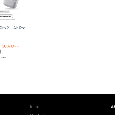
Pro 2 + Air Pro
0
50
% OFF
)
nterés
Inicio
A