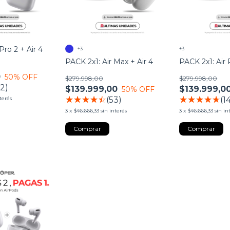
Pro 2 + Air 4
+3
+3
PACK 2x1: Air Max + Air 4
PACK 2x1: Air 
0
50
% OFF
$279.998,00
$279.998,00
82)
$139.999,00
$139.999,0
50
% OFF
(53)
(1
nterés
3
x
$46.666,33
sin interés
3
x
$46.666,33
sin in
Comprar
Comprar