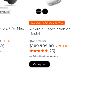
10%
COMPRANDO 2 O MÁS
Pro 2 + Air Max
Air Pro 3 (Cancelación de
Ruido)
0
50
% OFF
$145.999,00
48)
$109.999,00
25
% OFF
(25)
terés
3
x
$36.666,33
sin interés