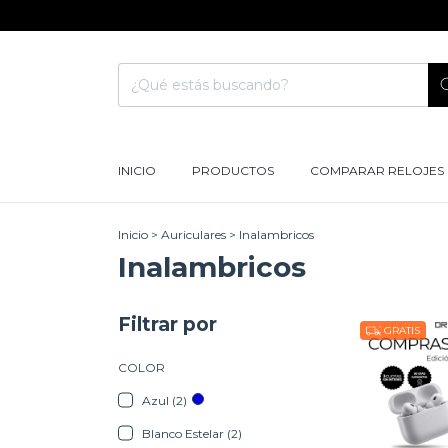
INICIO
PRODUCTOS
COMPARAR RELOJES
Inicio
>
Auriculares
>
Inalambricos
Inalambricos
Filtrar por
GRATIS
COLOR
Azul (2)
Blanco Estelar (2)