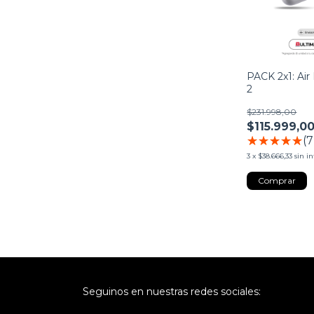
PACK 2x1: Air 
2
$231.998,00
$115.999,0
(7
3
x
$38.666,33
sin i
Seguinos en nuestras redes sociales: