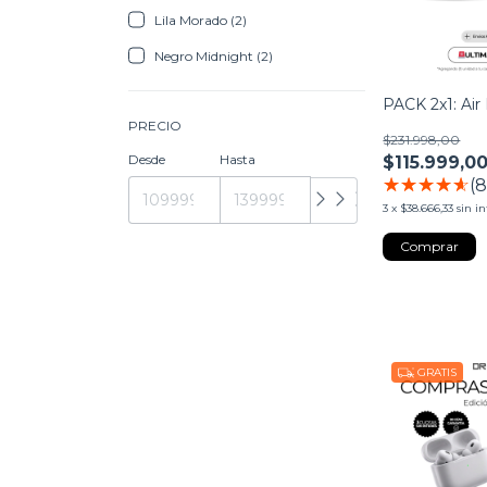
Lila Morado (2)
Negro Midnight (2)
PACK 2x1: Air 
PRECIO
$231.998,00
Desde
Hasta
$115.999,0
(
3
x
$38.666,33
sin i
GRATIS