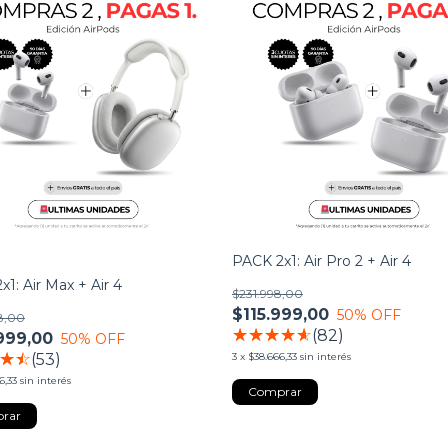
PACK 2x1: Air Pro 2 + Air 4
1: Air Max + Air 4
$231.998,00
$115.999,00
50
% OFF
8,00
(82)
999,00
50
% OFF
(53)
3
x
$38.666,33
sin interés
6,33
sin interés
rar