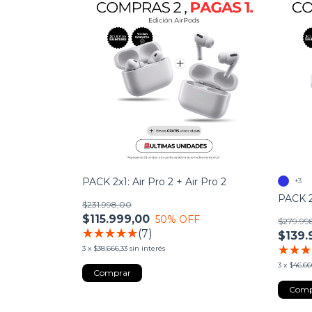
PACK 2x1: Air Pro 2 + Air Pro 2
+3
PACK 2x
$231.998,00
$115.999,00
50
% OFF
$279.99
(7)
$139.
3
x
$38.666,33
sin interés
3
x
$46.66
Comp