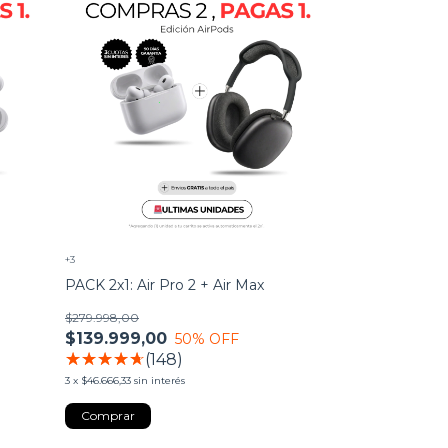
+3
PACK 2x1: Air Pro 2 + Air Max
$279.998,00
$139.999,00
50
% OFF
(148)
3
x
$46.666,33
sin interés
Comprar